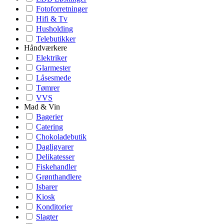
Fotoforretninger
Hifi & Tv
Husholding
Telebutikker
Håndværkere
Elektriker
Glarmester
Låsesmede
Tømrer
VVS
Mad & Vin
Bagerier
Catering
Chokoladebutik
Dagligvarer
Delikatesser
Fiskehandler
Grønthandlere
Isbarer
Kiosk
Konditorier
Slagter