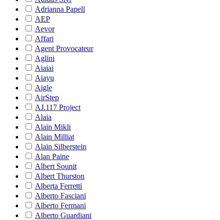
Adrianna Papell
AEP
Aevor
Affari
Agent Provocateur
Aglini
Aiaiai
Aiayu
Aigle
AirStep
AJ.117 Project
Alaia
Alain Mikli
Alain Milliat
Alain Silberstein
Alan Paine
Albert Sounit
Albert Thurston
Alberta Ferretti
Alberto Fasciani
Alberto Fermani
Alberto Guardiani