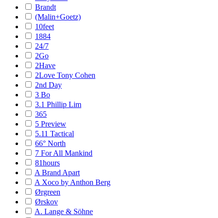
Brandt
(Malin+Goetz)
10feet
1884
24/7
2Go
2Have
2Love Tony Cohen
2nd Day
3 Bo
3.1 Phillip Lim
365
5 Preview
5.11 Tactical
66° North
7 For All Mankind
81hours
A Brand Apart
A Xoco by Anthon Berg
Ørgreen
Ørskov
A. Lange & Söhne