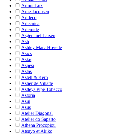
Armor Lux
Arne Jacobsen
Artdeco
Artecnica
Artemide
Asger Juel Larsen
Ash
Ashley Marc Hovelle
Asics
Askø
Aspesi
Astas
Astell & Kern
Astier de Villatte
Astleys Pipe Tobacco
Astoria
Asui
Asus
Atelier Diagonal
Atelier do Saparto
Athena Procopiou
Atsuyo et Akiko