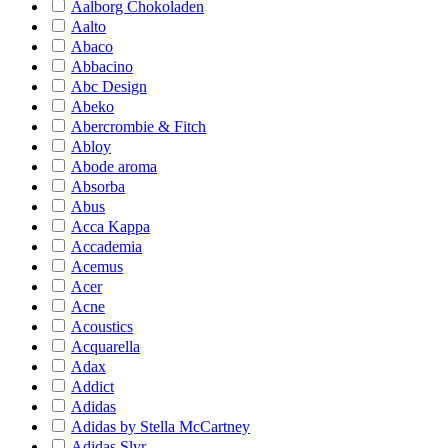
Aalborg Chokoladen
Aalto
Abaco
Abbacino
Abc Design
Abeko
Abercrombie & Fitch
Abloy
Abode aroma
Absorba
Abus
Acca Kappa
Accademia
Acemus
Acer
Acne
Acoustics
Acquarella
Adax
Addict
Adidas
Adidas by Stella McCartney
Adidas Slvr