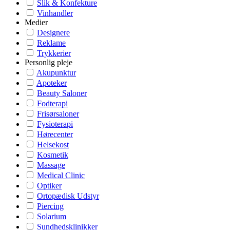
Slik & Konfekture
Vinhandler
Medier
Designere
Reklame
Trykkerier
Personlig pleje
Akupunktur
Apoteker
Beauty Saloner
Fodterapi
Frisørsaloner
Fysioterapi
Hørecenter
Helsekost
Kosmetik
Massage
Medical Clinic
Optiker
Ortopædisk Udstyr
Piercing
Solarium
Sundhedsklinikker