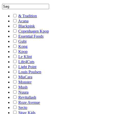
& Tradition
Acana
Blackpink
Copenhagen Kpop
Essential Foods
Gubi
Kong
Kpop
Le Klint
Life4Cuts
Light Point
Louis Poulsen
MiaCara
Monster
Mush
Nuura
Revitallash
Roze Avenue
Secto
Stray Kids