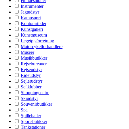
Hundesaloner
Instrumenter
Jagtudstyr
Kampsport
Kontorartikler
Kunstgalleri
Kunstmuseum
Legetøjsforretning
Motorcykelforhandlere
Museer
Musikbutikker
Rejsebureauer
Rejseudstyr
Rideudstyr
Sejlerudstyr
Sejlklubber
Shoppingcentre
Skiudstyr
Souvenirbutikker
Spa
Spillehaller
Sportsbutikker
Tankstationer