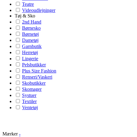
Teatre
Videoudlejninger
Tøj & Sko
2nd Hand
Børnesko
Børnetøj
Dametøj
Garnbutik
Herretøj
Lingerie
Pelsbutikker
Plus Size Fashion
Renseri/Vaskeri
Skobutikker
Skomager
Systuer
Textiler
Ventetøj
Mærker
-