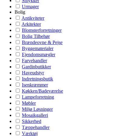
Smykker
Urmager
Bolig
Antikviteter
Arkitekter
Blomsterforretninger
Bolig Tilbehør
Brændeovne & Pejse
Byggematerialer
Ejendomsmægler
Farvehandler
Gardinbutikker
Haveudstyr
Indretningsbutik
Isenkræmmer
Køkken/Badeværelse
Lampeforretning
Møbler
Miljø Løsninger
Mosaikgalleri
Sikkerhed
Tæppehandler
Værktøj