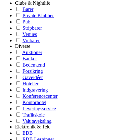
Clubs & Nightlife
Barer
Private Klubber
Pub
Stripbarer
Venues
Vinbarer
Diverse
Auktioner
Banker
Bedemænd
Forsikring
Gaveidéer
Hoteller
Indgravering
Konferencecenter
Kontorhotel
Leveringsservice
Trafikskole
Valutaveksling
Elektronik & Tele
EDB
EDB Løsninger