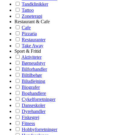
Tandklinikker
Tattoo
Zoneterapi
Restaurant & Cafe
Cafe
Pizzaria
Restauranter
Take Away
Sport & Fritid
Aktiviteter
Børneudstyr
Bilforhandler
Biltilbehør
Biludlejning
Biografer
Boghandlere
Cykelforretninger
Danseskoler
Dyrehandler
Fiskegrej
Fitness
Hobbyforretninger