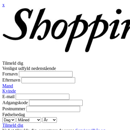
x
Tilmeld dig
Venligst udfyld nedenstående
Fornavn
Efternavn
Mand
Kvinde
E-mail
Adgangskode
Postnummer
Fødselsedag
Tilmeld dig