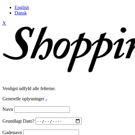
English
Dansk
X
Venligst udfyld alle felterne.
Generelle oplysninger
-
Navn
Grundlagt Dato?
Gadenavn