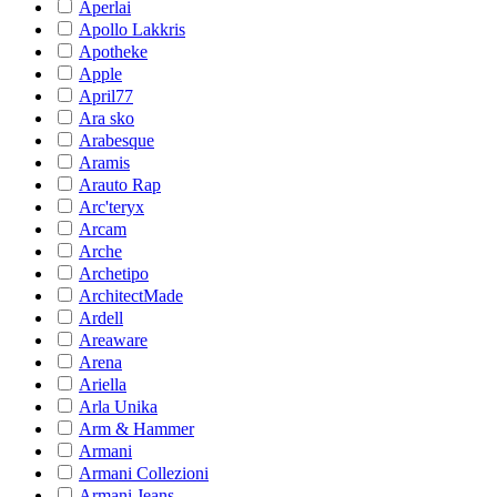
Aperlai
Apollo Lakkris
Apotheke
Apple
April77
Ara sko
Arabesque
Aramis
Arauto Rap
Arc'teryx
Arcam
Arche
Archetipo
ArchitectMade
Ardell
Areaware
Arena
Ariella
Arla Unika
Arm & Hammer
Armani
Armani Collezioni
Armani Jeans