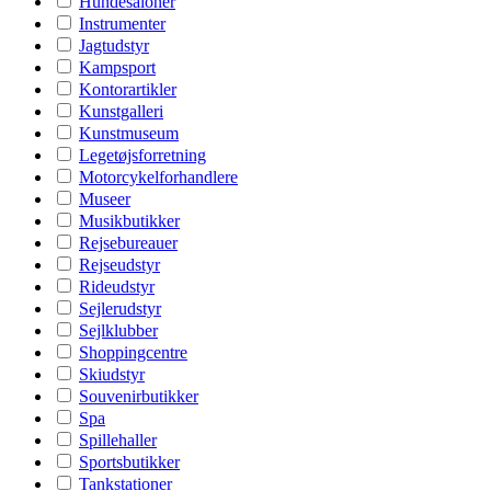
Hundesaloner
Instrumenter
Jagtudstyr
Kampsport
Kontorartikler
Kunstgalleri
Kunstmuseum
Legetøjsforretning
Motorcykelforhandlere
Museer
Musikbutikker
Rejsebureauer
Rejseudstyr
Rideudstyr
Sejlerudstyr
Sejlklubber
Shoppingcentre
Skiudstyr
Souvenirbutikker
Spa
Spillehaller
Sportsbutikker
Tankstationer