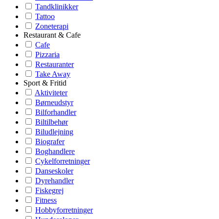
Tandklinikker
Tattoo
Zoneterapi
Restaurant & Cafe
Cafe
Pizzaria
Restauranter
Take Away
Sport & Fritid
Aktiviteter
Børneudstyr
Bilforhandler
Biltilbehør
Biludlejning
Biografer
Boghandlere
Cykelforretninger
Danseskoler
Dyrehandler
Fiskegrej
Fitness
Hobbyforretninger