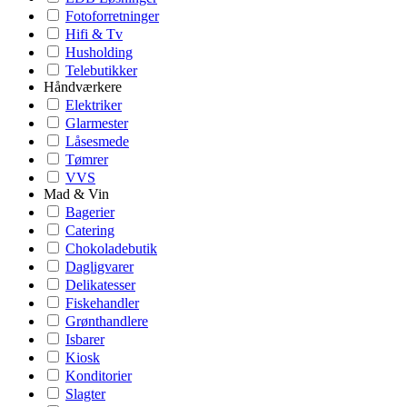
Fotoforretninger
Hifi & Tv
Husholding
Telebutikker
Håndværkere
Elektriker
Glarmester
Låsesmede
Tømrer
VVS
Mad & Vin
Bagerier
Catering
Chokoladebutik
Dagligvarer
Delikatesser
Fiskehandler
Grønthandlere
Isbarer
Kiosk
Konditorier
Slagter