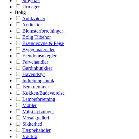
Smykker
Urmager
Bolig
Antikviteter
Arkitekter
Blomsterforretninger
Bolig Tilbehør
Brændeovne & Pejse
Byggematerialer
Ejendomsmægler
Farvehandler
Gardinbutikker
Haveudstyr
Indretningsbutik
Isenkræmmer
Køkken/Badeværelse
Lampeforretning
Møbler
Miljø Løsninger
Mosaikgalleri
Sikkerhed
Tæppehandler
Værktøj