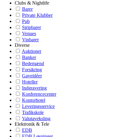
Clubs & Nightlife
Barer
Private Klubber
Pub
Stripbarer
Venues
Vinbarer
Diverse
Auktioner
Banker
Bedemænd
Forsikring
Gaveidéer
Hoteller
Indgravering
Konferencecenter
Kontorhotel
Leveringsservice
Trafikskole
Valutaveksling
Elektronik & Tele
EDB
EDB Løsninger