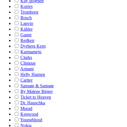
Kay Bojesen
Korres
Tromborg
Bosch
Lanvin
Kähler
Ganni
Redken
Dyrberg Kern
Karmameju
Clarks
Clinique
Armani
Helly Hansen
Cartier
Samsøe & Samsøe
By Malene Birger
Ticket to Heaven
Dr. Hauschka
Murad
Kenwood
Youngblood
Nokia