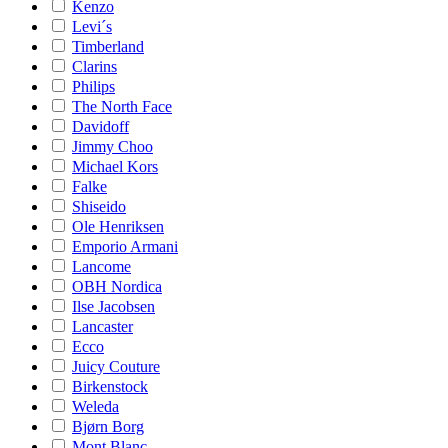
Kenzo
Levi´s
Timberland
Clarins
Philips
The North Face
Davidoff
Jimmy Choo
Michael Kors
Falke
Shiseido
Ole Henriksen
Emporio Armani
Lancome
OBH Nordica
Ilse Jacobsen
Lancaster
Ecco
Juicy Couture
Birkenstock
Weleda
Bjørn Borg
Mont Blanc