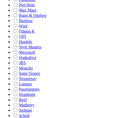
Piet Hein
Max Mara
Bang & Olufsen
Barbour
Wmf
Filippa K
OPI
Haglöfs
Style Masters
Microsoft
Quiksilver
JBS
Moncler
Saint Tropez
Nespresso
Lamaze
Parajumpers
Hoptimist
Reef
Mulberry
Jurlique
Scholl