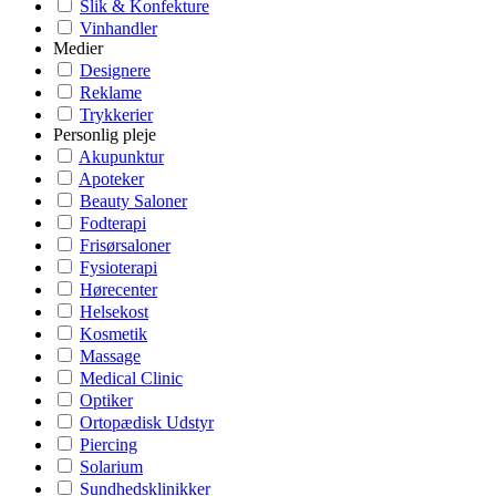
Slik & Konfekture
Vinhandler
Medier
Designere
Reklame
Trykkerier
Personlig pleje
Akupunktur
Apoteker
Beauty Saloner
Fodterapi
Frisørsaloner
Fysioterapi
Hørecenter
Helsekost
Kosmetik
Massage
Medical Clinic
Optiker
Ortopædisk Udstyr
Piercing
Solarium
Sundhedsklinikker