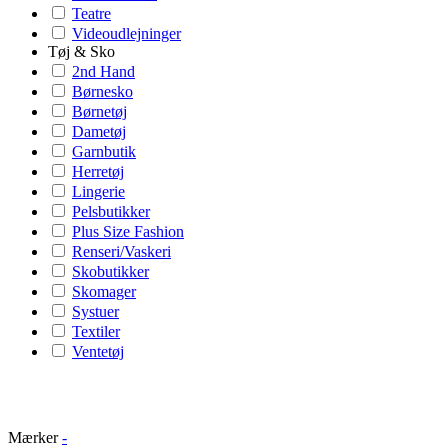
Teatre
Videoudlejninger
Tøj & Sko
2nd Hand
Børnesko
Børnetøj
Dametøj
Garnbutik
Herretøj
Lingerie
Pelsbutikker
Plus Size Fashion
Renseri/Vaskeri
Skobutikker
Skomager
Systuer
Textiler
Ventetøj
Mærker
-