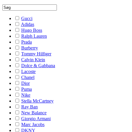
Gucci
Adidas
Hugo Boss
Ralph Lauren
Prada
Burberry
Tommy Hilfiger
Calvin Klein
Dolce & Gabbana
Lacoste
Chanel
Dior
Puma
Nike
Stella McCartney
Ray Ban
New Balance
Giorgio Armani
Marc Jacobs
DKNY