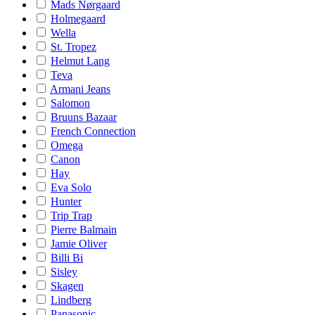
Mads Nørgaard
Holmegaard
Wella
St. Tropez
Helmut Lang
Teva
Armani Jeans
Salomon
Bruuns Bazaar
French Connection
Omega
Canon
Hay
Eva Solo
Hunter
Trip Trap
Pierre Balmain
Jamie Oliver
Billi Bi
Sisley
Skagen
Lindberg
Panasonic