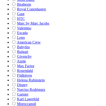
Biotherm
Royal Copenhagen
Gant
HTC
Marc by Marc Jacobs
Valentino
Escada
Lego
American Crew
Babyliss
Bulgari
Givenchy
Apple
Max Factor
Rosendahl
Fjällräven
Helena Rubinstein
Disney
Narciso Rodriguez
Garnier
Karl Lagerfeld
Moroccanoil