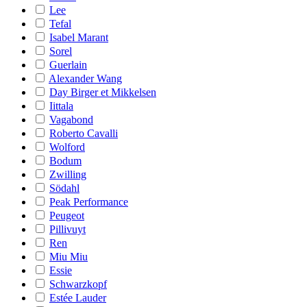
Lee
Tefal
Isabel Marant
Sorel
Guerlain
Alexander Wang
Day Birger et Mikkelsen
Iittala
Vagabond
Roberto Cavalli
Wolford
Bodum
Zwilling
Södahl
Peak Performance
Peugeot
Pillivuyt
Ren
Miu Miu
Essie
Schwarzkopf
Estée Lauder