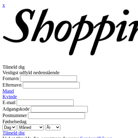
x
Tilmeld dig
Venligst udfyld nedenstående
Fornavn
Efternavn
Mand
Kvinde
E-mail
Adgangskode
Postnummer
Fødselsedag
Tilmeld dig