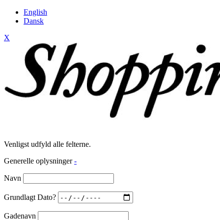
English
Dansk
X
Venligst udfyld alle felterne.
Generelle oplysninger
-
Navn
Grundlagt Dato?
Gadenavn