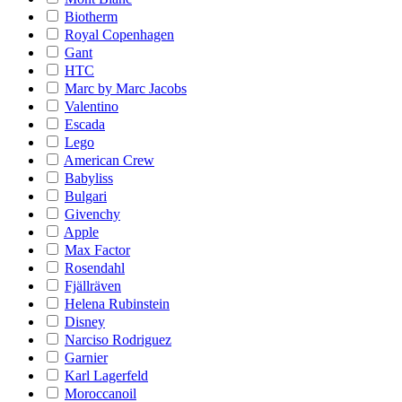
Biotherm
Royal Copenhagen
Gant
HTC
Marc by Marc Jacobs
Valentino
Escada
Lego
American Crew
Babyliss
Bulgari
Givenchy
Apple
Max Factor
Rosendahl
Fjällräven
Helena Rubinstein
Disney
Narciso Rodriguez
Garnier
Karl Lagerfeld
Moroccanoil