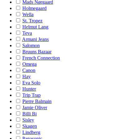
Mads Nørgaard
Holmegaard
Wella
St. Tropez
Helmut Lang
Teva
Armani Jeans
Salomon
Bruuns Bazaar
French Connection
Omega
Canon
Hay
Eva Solo
Hunter
Trip Trap
Pierre Balmain
Jamie Oliver
Billi Bi
Sisley
Skagen
Lindberg
Panasonic