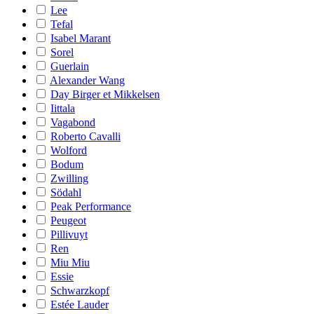
Lee
Tefal
Isabel Marant
Sorel
Guerlain
Alexander Wang
Day Birger et Mikkelsen
Iittala
Vagabond
Roberto Cavalli
Wolford
Bodum
Zwilling
Södahl
Peak Performance
Peugeot
Pillivuyt
Ren
Miu Miu
Essie
Schwarzkopf
Estée Lauder