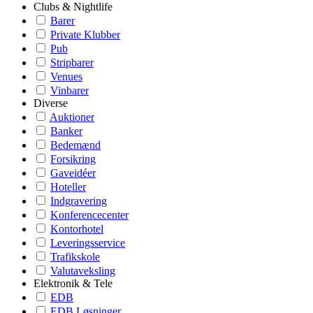
Clubs & Nightlife
Barer
Private Klubber
Pub
Stripbarer
Venues
Vinbarer
Diverse
Auktioner
Banker
Bedemænd
Forsikring
Gaveidéer
Hoteller
Indgravering
Konferencecenter
Kontorhotel
Leveringsservice
Trafikskole
Valutaveksling
Elektronik & Tele
EDB
EDB Løsninger