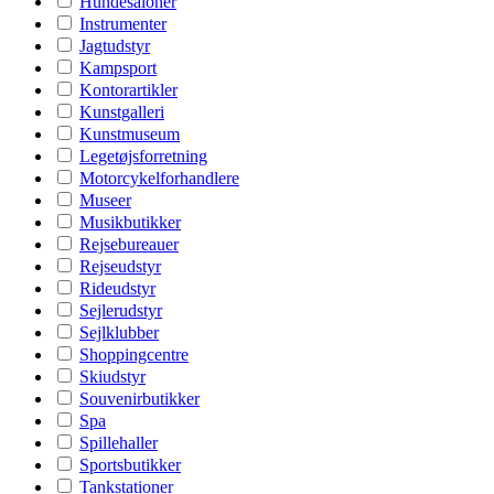
Hundesaloner
Instrumenter
Jagtudstyr
Kampsport
Kontorartikler
Kunstgalleri
Kunstmuseum
Legetøjsforretning
Motorcykelforhandlere
Museer
Musikbutikker
Rejsebureauer
Rejseudstyr
Rideudstyr
Sejlerudstyr
Sejlklubber
Shoppingcentre
Skiudstyr
Souvenirbutikker
Spa
Spillehaller
Sportsbutikker
Tankstationer