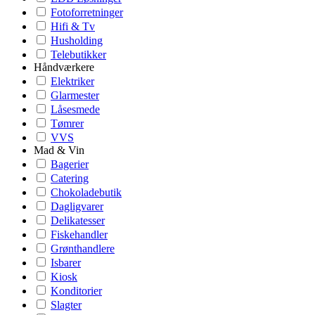
Fotoforretninger
Hifi & Tv
Husholding
Telebutikker
Håndværkere
Elektriker
Glarmester
Låsesmede
Tømrer
VVS
Mad & Vin
Bagerier
Catering
Chokoladebutik
Dagligvarer
Delikatesser
Fiskehandler
Grønthandlere
Isbarer
Kiosk
Konditorier
Slagter