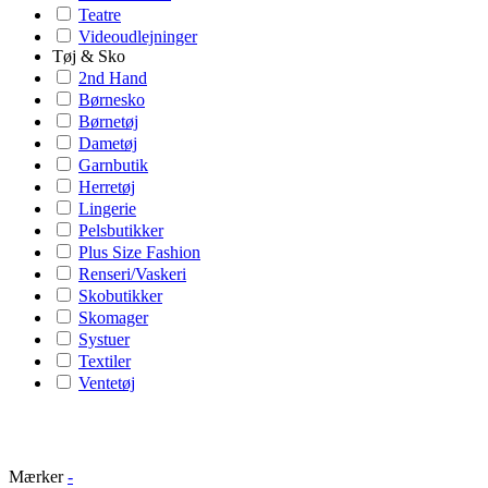
Teatre
Videoudlejninger
Tøj & Sko
2nd Hand
Børnesko
Børnetøj
Dametøj
Garnbutik
Herretøj
Lingerie
Pelsbutikker
Plus Size Fashion
Renseri/Vaskeri
Skobutikker
Skomager
Systuer
Textiler
Ventetøj
Mærker
-