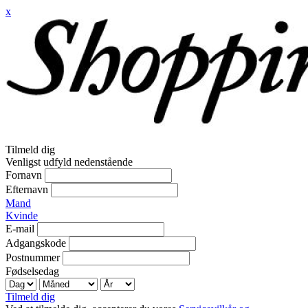
x
Tilmeld dig
Venligst udfyld nedenstående
Fornavn
Efternavn
Mand
Kvinde
E-mail
Adgangskode
Postnummer
Fødselsedag
Tilmeld dig