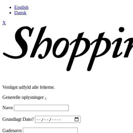
English
Dansk
X
Venligst udfyld alle felterne.
Generelle oplysninger
-
Navn
Grundlagt Dato?
Gadenavn