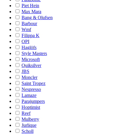
Piet Hein
Max Mara
Bang & Olufsen
Barbour
Wmf
Filippa K
OPI
Haglöfs
Style Masters
Microsoft
Quiksilver
JBS
Moncler
Saint Tropez
Nespresso
Lamaze
Parajumpers
Hoptimist
Reef
Mulberry
Jurlique
Scholl