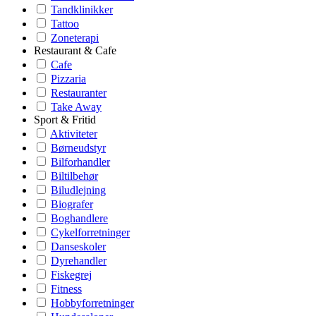
Tandklinikker
Tattoo
Zoneterapi
Restaurant & Cafe
Cafe
Pizzaria
Restauranter
Take Away
Sport & Fritid
Aktiviteter
Børneudstyr
Bilforhandler
Biltilbehør
Biludlejning
Biografer
Boghandlere
Cykelforretninger
Danseskoler
Dyrehandler
Fiskegrej
Fitness
Hobbyforretninger