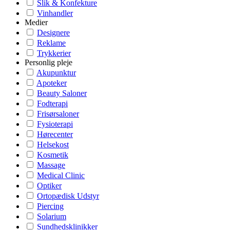
Slik & Konfekture
Vinhandler
Medier
Designere
Reklame
Trykkerier
Personlig pleje
Akupunktur
Apoteker
Beauty Saloner
Fodterapi
Frisørsaloner
Fysioterapi
Hørecenter
Helsekost
Kosmetik
Massage
Medical Clinic
Optiker
Ortopædisk Udstyr
Piercing
Solarium
Sundhedsklinikker