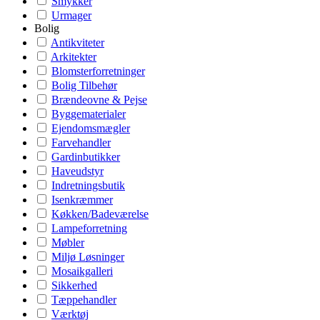
Smykker
Urmager
Bolig
Antikviteter
Arkitekter
Blomsterforretninger
Bolig Tilbehør
Brændeovne & Pejse
Byggematerialer
Ejendomsmægler
Farvehandler
Gardinbutikker
Haveudstyr
Indretningsbutik
Isenkræmmer
Køkken/Badeværelse
Lampeforretning
Møbler
Miljø Løsninger
Mosaikgalleri
Sikkerhed
Tæppehandler
Værktøj