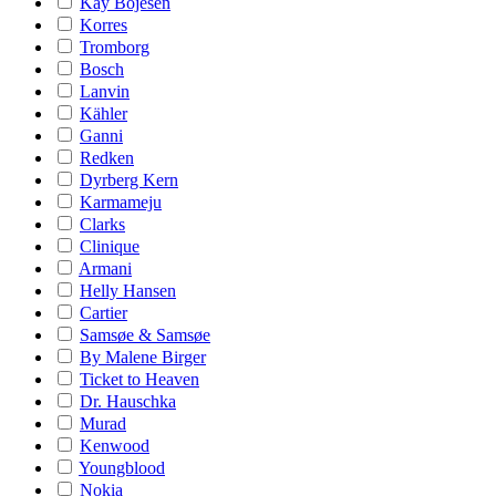
Kay Bojesen
Korres
Tromborg
Bosch
Lanvin
Kähler
Ganni
Redken
Dyrberg Kern
Karmameju
Clarks
Clinique
Armani
Helly Hansen
Cartier
Samsøe & Samsøe
By Malene Birger
Ticket to Heaven
Dr. Hauschka
Murad
Kenwood
Youngblood
Nokia