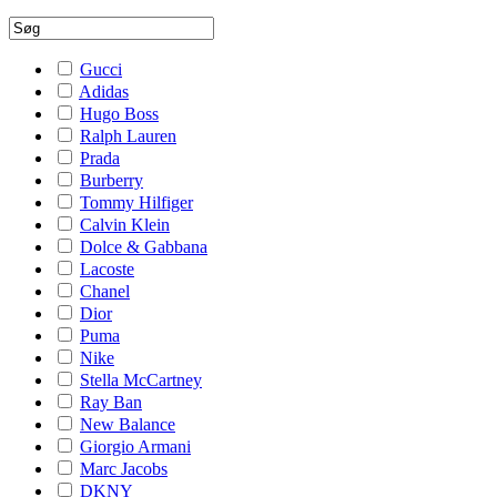
Gucci
Adidas
Hugo Boss
Ralph Lauren
Prada
Burberry
Tommy Hilfiger
Calvin Klein
Dolce & Gabbana
Lacoste
Chanel
Dior
Puma
Nike
Stella McCartney
Ray Ban
New Balance
Giorgio Armani
Marc Jacobs
DKNY