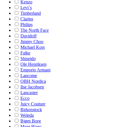
Kenzo
Levi´s
Timberland
Clarins
Philips
The North Face
Davidoff
Jimmy Choo
Michael Kors
Falke
Shiseido
Ole Henriksen
Emporio Armani
Lancome
OBH Nordica
Ilse Jacobsen
Lancaster
Ecco
Juicy Couture
Birkenstock
Weleda
Bjørn Borg
Mont Blanc