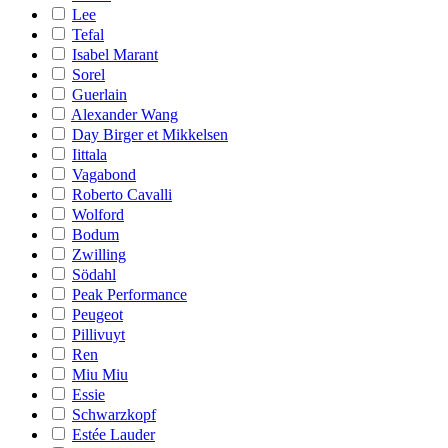
Lee
Tefal
Isabel Marant
Sorel
Guerlain
Alexander Wang
Day Birger et Mikkelsen
Iittala
Vagabond
Roberto Cavalli
Wolford
Bodum
Zwilling
Södahl
Peak Performance
Peugeot
Pillivuyt
Ren
Miu Miu
Essie
Schwarzkopf
Estée Lauder