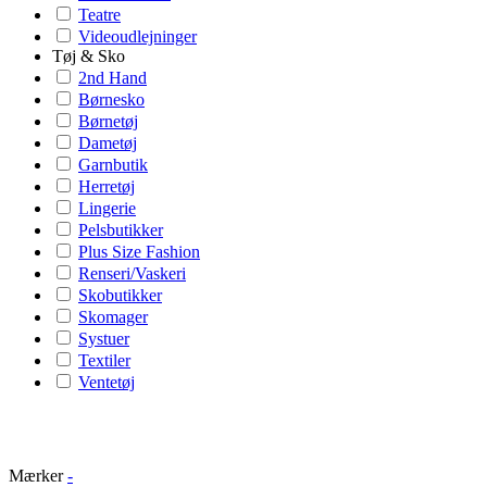
Teatre
Videoudlejninger
Tøj & Sko
2nd Hand
Børnesko
Børnetøj
Dametøj
Garnbutik
Herretøj
Lingerie
Pelsbutikker
Plus Size Fashion
Renseri/Vaskeri
Skobutikker
Skomager
Systuer
Textiler
Ventetøj
Mærker
-