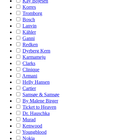
Kay Bojesen
Korres
Tromborg
Bosch
Lanvin
Kähler
Ganni
Redken
Dyrberg Kern
Karmameju
Clarks
Clinique
Armani
Helly Hansen
Cartier
Samsøe & Samsøe
By Malene Birger
Ticket to Heaven
Dr. Hauschka
Murad
Kenwood
Youngblood
Nokia