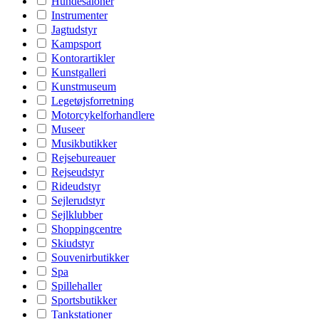
Hundesaloner
Instrumenter
Jagtudstyr
Kampsport
Kontorartikler
Kunstgalleri
Kunstmuseum
Legetøjsforretning
Motorcykelforhandlere
Museer
Musikbutikker
Rejsebureauer
Rejseudstyr
Rideudstyr
Sejlerudstyr
Sejlklubber
Shoppingcentre
Skiudstyr
Souvenirbutikker
Spa
Spillehaller
Sportsbutikker
Tankstationer