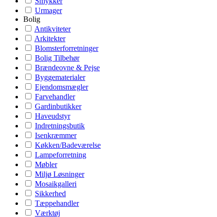
Smykker
Urmager
Bolig
Antikviteter
Arkitekter
Blomsterforretninger
Bolig Tilbehør
Brændeovne & Pejse
Byggematerialer
Ejendomsmægler
Farvehandler
Gardinbutikker
Haveudstyr
Indretningsbutik
Isenkræmmer
Køkken/Badeværelse
Lampeforretning
Møbler
Miljø Løsninger
Mosaikgalleri
Sikkerhed
Tæppehandler
Værktøj