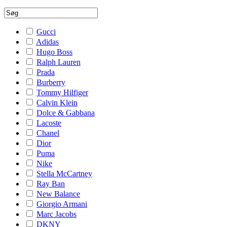
Gucci
Adidas
Hugo Boss
Ralph Lauren
Prada
Burberry
Tommy Hilfiger
Calvin Klein
Dolce & Gabbana
Lacoste
Chanel
Dior
Puma
Nike
Stella McCartney
Ray Ban
New Balance
Giorgio Armani
Marc Jacobs
DKNY