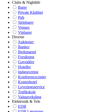
Clubs & Nightlife
Barer
Private Klubber
Pub
Stripbarer
Venues
Vinbarer
Diverse
Auktioner
Banker
Bedemænd
Forsikring
Gaveidéer
Hoteller
Indgravering
Konferencecenter
Kontorhotel
Leveringsservice
Trafikskole
Valutaveksling
Elektronik & Tele
EDB
EDB Løsninger