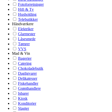
Fotoforretninger
Hifi & Tv
Husholding
Telebutikker
Håndværkere
Elektriker
Glarmester
Låsesmede
Tømrer
VVS
Mad & Vin
Bagerier
Catering
Chokoladebutik
Dagligvarer
Delikatesser
Fiskehandler
Grønthandlere
Isbarer
Kiosk
Konditorier
Slagter