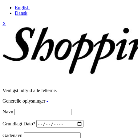
English
Dansk
X
Venligst udfyld alle felterne.
Generelle oplysninger
-
Navn
Grundlagt Dato?
Gadenavn