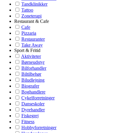
Tandklinikker
Tattoo
Zoneterapi
Restaurant & Cafe
Cafe
Pizzaria
Restauranter
Take Away
Sport & Fritid
Aktiviteter
Børneudstyr
Bilforhandler
Biltilbehør
Biludlejning
Biografer
Boghandlere
Cykelforretninger
Danseskoler
Dyrehandler
Fiskegrej
Fitness
Hobbyforretninger