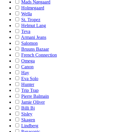
Mads Nørgaard
Holmegaard
Wella
St. Tropez
Helmut Lang
Teva
Armani Jeans
Salomon
Bruuns Bazaar
French Connection
Omega
Canon
Hay
Eva Solo
Hunter
Trip Trap
Pierre Balmain
Jamie Oliver
Billi Bi
Sisley
Skagen
Lindberg
Panasonic