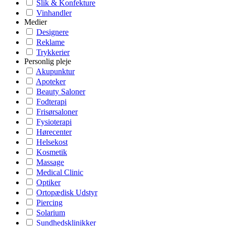
Slik & Konfekture
Vinhandler
Medier
Designere
Reklame
Trykkerier
Personlig pleje
Akupunktur
Apoteker
Beauty Saloner
Fodterapi
Frisørsaloner
Fysioterapi
Hørecenter
Helsekost
Kosmetik
Massage
Medical Clinic
Optiker
Ortopædisk Udstyr
Piercing
Solarium
Sundhedsklinikker