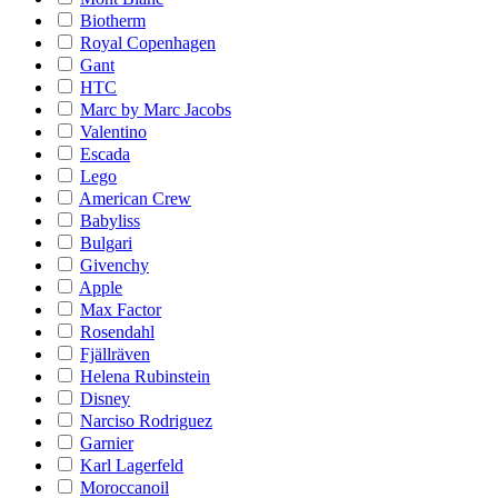
Biotherm
Royal Copenhagen
Gant
HTC
Marc by Marc Jacobs
Valentino
Escada
Lego
American Crew
Babyliss
Bulgari
Givenchy
Apple
Max Factor
Rosendahl
Fjällräven
Helena Rubinstein
Disney
Narciso Rodriguez
Garnier
Karl Lagerfeld
Moroccanoil