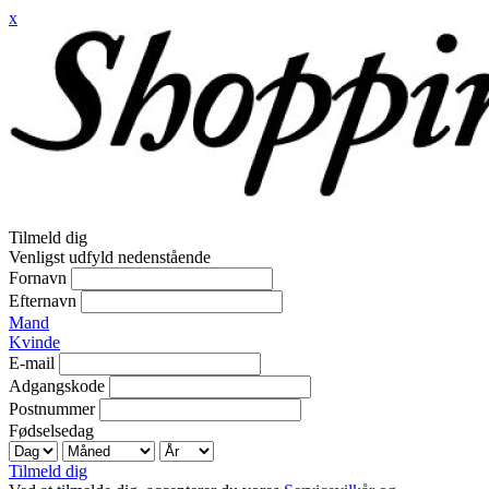
x
Tilmeld dig
Venligst udfyld nedenstående
Fornavn
Efternavn
Mand
Kvinde
E-mail
Adgangskode
Postnummer
Fødselsedag
Tilmeld dig