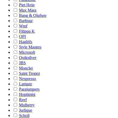
Piet Hein
Max Mara
Bang & Olufsen
Barbour
Wmf
Filippa K
OPI
Haglöfs
Style Masters
Microsoft
Quiksilver
JBS
Moncler
Saint Tropez
Nespresso
Lamaze
Parajumpers
Hoptimist
Reef
Mulberry
Jurlique
Scholl