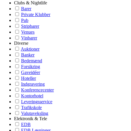
Clubs & Nightlife
Barer
Private Klubber
Pub
Stripbarer
Venues
Vinbarer
Diverse
Auktioner
Banker
Bedemænd
Forsikring
Gaveidéer
Hoteller
Indgravering
Konferencecenter
Kontorhotel
Leveringsservice
Trafikskole
Valutaveksling
Elektronik & Tele
EDB
EDB Løsninger