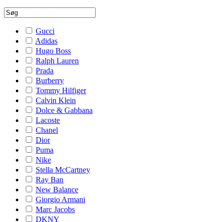
Gucci
Adidas
Hugo Boss
Ralph Lauren
Prada
Burberry
Tommy Hilfiger
Calvin Klein
Dolce & Gabbana
Lacoste
Chanel
Dior
Puma
Nike
Stella McCartney
Ray Ban
New Balance
Giorgio Armani
Marc Jacobs
DKNY