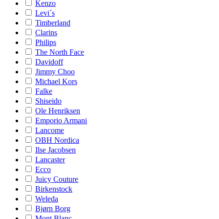
Kenzo
Levi´s
Timberland
Clarins
Philips
The North Face
Davidoff
Jimmy Choo
Michael Kors
Falke
Shiseido
Ole Henriksen
Emporio Armani
Lancome
OBH Nordica
Ilse Jacobsen
Lancaster
Ecco
Juicy Couture
Birkenstock
Weleda
Bjørn Borg
Mont Blanc