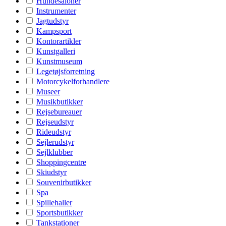
Hundesaloner
Instrumenter
Jagtudstyr
Kampsport
Kontorartikler
Kunstgalleri
Kunstmuseum
Legetøjsforretning
Motorcykelforhandlere
Museer
Musikbutikker
Rejsebureauer
Rejseudstyr
Rideudstyr
Sejlerudstyr
Sejlklubber
Shoppingcentre
Skiudstyr
Souvenirbutikker
Spa
Spillehaller
Sportsbutikker
Tankstationer