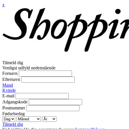
x
Tilmeld dig
Venligst udfyld nedenstående
Fornavn
Efternavn
Mand
Kvinde
E-mail
Adgangskode
Postnummer
Fødselsedag
Tilmeld dig