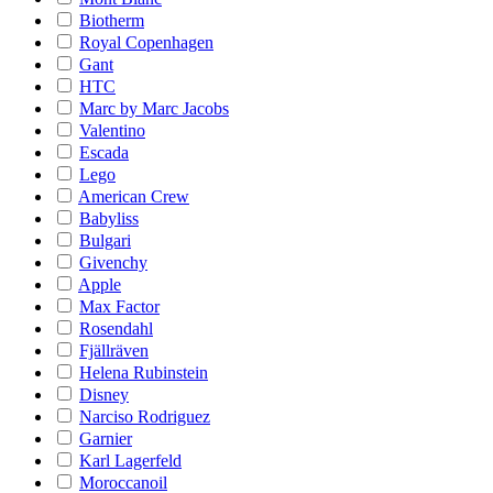
Biotherm
Royal Copenhagen
Gant
HTC
Marc by Marc Jacobs
Valentino
Escada
Lego
American Crew
Babyliss
Bulgari
Givenchy
Apple
Max Factor
Rosendahl
Fjällräven
Helena Rubinstein
Disney
Narciso Rodriguez
Garnier
Karl Lagerfeld
Moroccanoil