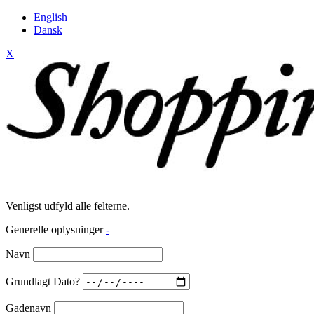
English
Dansk
X
Venligst udfyld alle felterne.
Generelle oplysninger
-
Navn
Grundlagt Dato?
Gadenavn