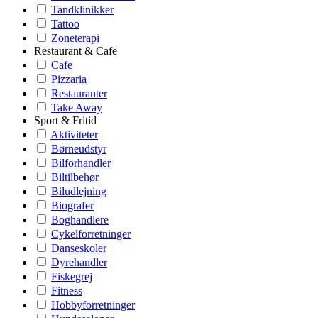
Tandklinikker
Tattoo
Zoneterapi
Restaurant & Cafe
Cafe
Pizzaria
Restauranter
Take Away
Sport & Fritid
Aktiviteter
Børneudstyr
Bilforhandler
Biltilbehør
Biludlejning
Biografer
Boghandlere
Cykelforretninger
Danseskoler
Dyrehandler
Fiskegrej
Fitness
Hobbyforretninger