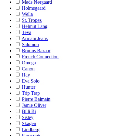
Mads Nørgaard
Holmegaard
Wella
St. Tropez
Helmut Lang
Teva
Armani Jeans
Salomon
Bruuns Bazaar
French Connection
Omega
Canon
Hay
Eva Solo
Hunter
Trip Trap
Pierre Balmain
Jamie Oliver
Billi Bi
Sisley
Skagen
Lindberg
Panasonic