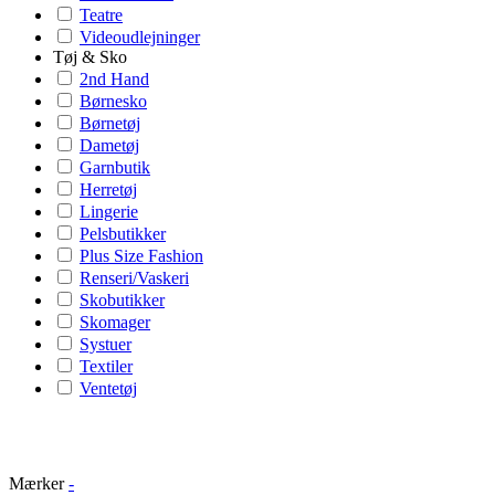
Teatre
Videoudlejninger
Tøj & Sko
2nd Hand
Børnesko
Børnetøj
Dametøj
Garnbutik
Herretøj
Lingerie
Pelsbutikker
Plus Size Fashion
Renseri/Vaskeri
Skobutikker
Skomager
Systuer
Textiler
Ventetøj
Mærker
-