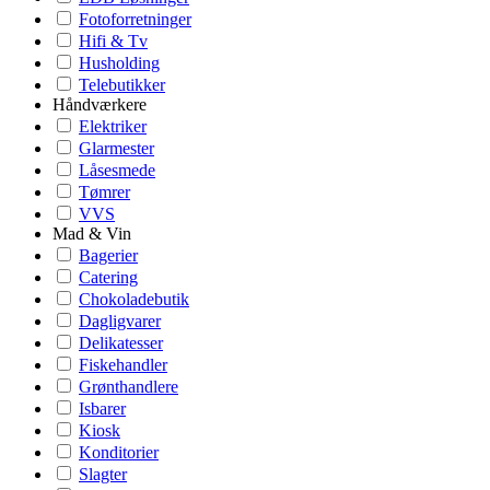
Fotoforretninger
Hifi & Tv
Husholding
Telebutikker
Håndværkere
Elektriker
Glarmester
Låsesmede
Tømrer
VVS
Mad & Vin
Bagerier
Catering
Chokoladebutik
Dagligvarer
Delikatesser
Fiskehandler
Grønthandlere
Isbarer
Kiosk
Konditorier
Slagter