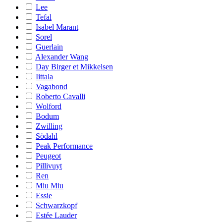
Lee
Tefal
Isabel Marant
Sorel
Guerlain
Alexander Wang
Day Birger et Mikkelsen
Iittala
Vagabond
Roberto Cavalli
Wolford
Bodum
Zwilling
Södahl
Peak Performance
Peugeot
Pillivuyt
Ren
Miu Miu
Essie
Schwarzkopf
Estée Lauder