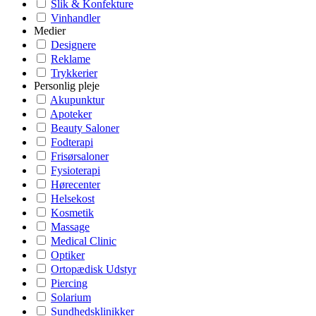
Slik & Konfekture
Vinhandler
Medier
Designere
Reklame
Trykkerier
Personlig pleje
Akupunktur
Apoteker
Beauty Saloner
Fodterapi
Frisørsaloner
Fysioterapi
Hørecenter
Helsekost
Kosmetik
Massage
Medical Clinic
Optiker
Ortopædisk Udstyr
Piercing
Solarium
Sundhedsklinikker