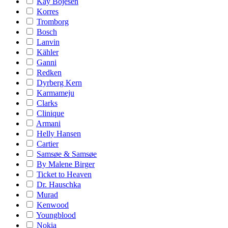
Kay Bojesen
Korres
Tromborg
Bosch
Lanvin
Kähler
Ganni
Redken
Dyrberg Kern
Karmameju
Clarks
Clinique
Armani
Helly Hansen
Cartier
Samsøe & Samsøe
By Malene Birger
Ticket to Heaven
Dr. Hauschka
Murad
Kenwood
Youngblood
Nokia