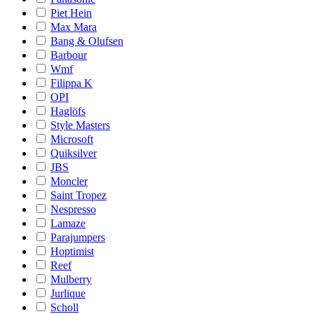
Piet Hein
Max Mara
Bang & Olufsen
Barbour
Wmf
Filippa K
OPI
Haglöfs
Style Masters
Microsoft
Quiksilver
JBS
Moncler
Saint Tropez
Nespresso
Lamaze
Parajumpers
Hoptimist
Reef
Mulberry
Jurlique
Scholl