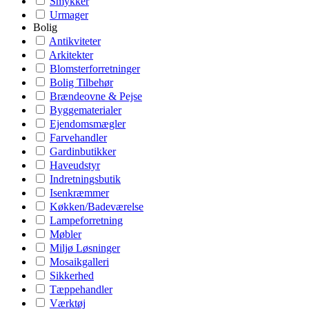
Smykker
Urmager
Bolig
Antikviteter
Arkitekter
Blomsterforretninger
Bolig Tilbehør
Brændeovne & Pejse
Byggematerialer
Ejendomsmægler
Farvehandler
Gardinbutikker
Haveudstyr
Indretningsbutik
Isenkræmmer
Køkken/Badeværelse
Lampeforretning
Møbler
Miljø Løsninger
Mosaikgalleri
Sikkerhed
Tæppehandler
Værktøj